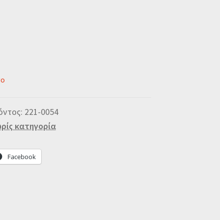
νο
όντος:
221-0054
ρίς κατηγορία
Facebook