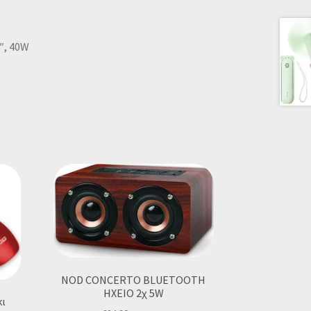
″, 40W
NOD CONCERTO BLUETOOTH
ΗΧΕΙΟ 2χ 5W
ι