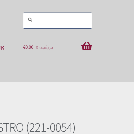
ης
€
0.00
0 τεμάχια
ών
STRO (221-0054)