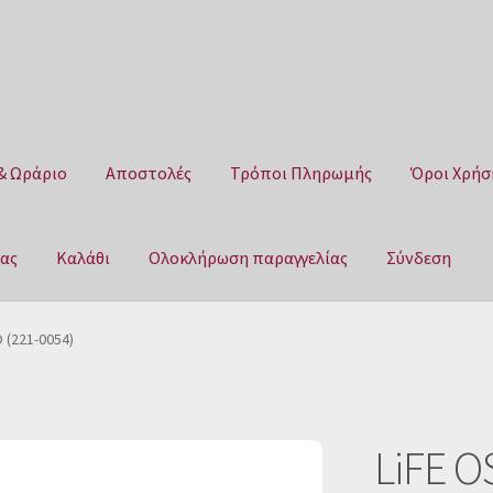
& Ωράριο
Αποστολές
Τρόποι Πληρωμής
Όροι Χρήσ
μας
Καλάθι
Ολοκλήρωση παραγγελίας
Σύνδεση
Αποστολές
Τρόποι Πληρωμής
Όροι Χρήσης
Πολιτική επιστροφ
 (221-0054)
αγγελίας
Σύνδεση
LiFE O