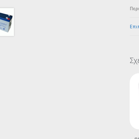
Περ
Επι
Σχ