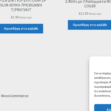
ΡΙΖΑ ΔΙΚΤΥΟΥ ΕΠΙΤΟΙΧΗ 1P
2.4GHz με 3 Καλύμματα N
SLIM ΛΕΥΚΗ 7PK301AWH
COV3R
T/PRO’SKIT
€
12.90
Τελική τιμή
€
1.90
Τελική τιμή
Προσθήκη στο καλάθι
Προσθήκη στο καλάθι
Για να παρέχ
αποθήκευση ή
τεχνολογίες 
συμπεριφορά 
ή η ανάκληση
th WooCommerce
δυνατότητες.
Απ