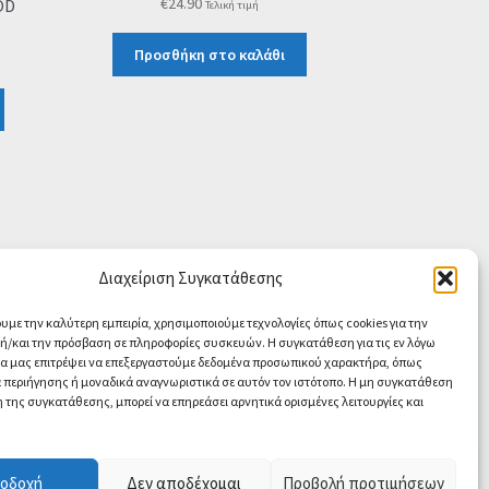
€
24.90
OD
Τελική τιμή
Προσθήκη στο καλάθι
Διαχείριση Συγκατάθεσης
ουμε την καλύτερη εμπειρία, χρησιμοποιούμε τεχνολογίες όπως cookies για την
/και την πρόσβαση σε πληροφορίες συσκευών. Η συγκατάθεση για τις εν λόγω
θα μας επιτρέψει να επεξεργαστούμε δεδομένα προσωπικού χαρακτήρα, όπως
περιήγησης ή μοναδικά αναγνωριστικά σε αυτόν τον ιστότοπο. Η μη συγκατάθεση
 της συγκατάθεσης, μπορεί να επηρεάσει αρνητικά ορισμένες λειτουργίες και
Contact us
O
οδοχή
Δεν αποδέχομαι
Προβολή προτιμήσεων