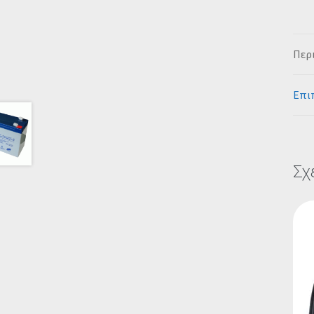
Περ
Επι
Σχ