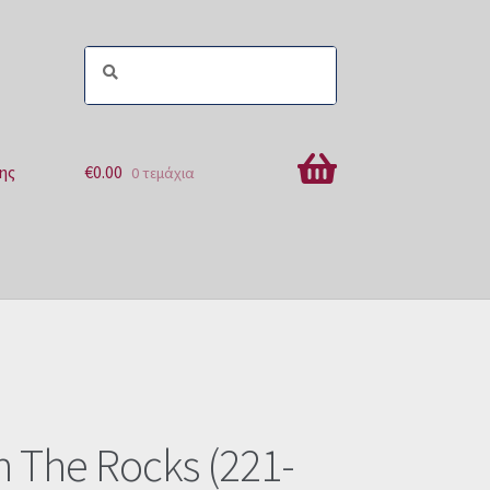
ης
€
0.00
0 τεμάχια
ών
n The Rocks (221-