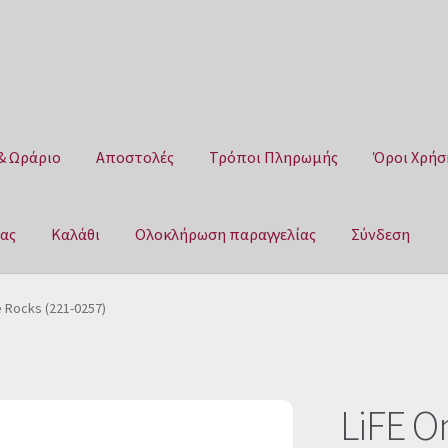
& Ωράριο
Αποστολές
Τρόποι Πληρωμής
Όροι Χρήσ
μας
Καλάθι
Ολοκλήρωση παραγγελίας
Σύνδεση
Αποστολές
Τρόποι Πληρωμής
Όροι Χρήσης
Πολιτική επιστροφ
e Rocks (221-0257)
αγγελίας
Σύνδεση
LiFE O