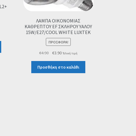
L2+
ΛΑΜΠΑ ΟΙΚΟΝΟΜΙΑΣ
ΚΑΘΡΕΠΤΟΥ EF ΣΚΛΗΡΟΥ ΥΑΛΟΥ
15W/E27/COOL WHITE LUXTEK
ΠΡΟΣΦΟΡΆ!
Original
Η
€
4.90
€
3.90
Τελική τιμή
price
τρέχουσα
was:
τιμή
Προσθήκη στο καλάθι
€4.90.
είναι:
€3.90.