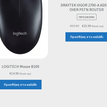
DRAYTEK VIGOR 2700-A ADS
OVER PSTN ROUTER
ΠΡΟΣΦΟΡΆ!
Original
Η
€
59.00
€
25.90
Τελική τιμή
price
τρέχουσα
was:
τιμή
Προσθήκη στο καλάθι
€59.00.
είναι:
€25.90.
LOGITECH Mouse B100
€
14.90
Τελική τιμή
Προσθήκη στο καλάθι