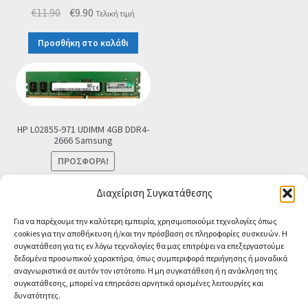
Original
Η
€
11.90
€
9.90
Τελική τιμή
price
τρέχουσα
Προσθήκη στο καλάθι
was:
τιμή
€11.90.
είναι:
€9.90.
HP L02855-971 UDIMM 4GB DDR4-
2666 Samsung
ΠΡΟΣΦΟΡΆ!
Original
Η
€
39.00
€
33.00
Τελική τιμή
Διαχείριση Συγκατάθεσης
price
τρέχουσα
Προσθήκη στο καλάθι
Για να παρέχουμε την καλύτερη εμπειρία, χρησιμοποιούμε τεχνολογίες όπως
was:
τιμή
cookies για την αποθήκευση ή/και την πρόσβαση σε πληροφορίες συσκευών. Η
€39.00.
είναι:
συγκατάθεση για τις εν λόγω τεχνολογίες θα μας επιτρέψει να επεξεργαστούμε
€33.00.
δεδομένα προσωπικού χαρακτήρα, όπως συμπεριφορά περιήγησης ή μοναδικά
αναγνωριστικά σε αυτόν τον ιστότοπο. Η μη συγκατάθεση ή η ανάκληση της
συγκατάθεσης, μπορεί να επηρεάσει αρνητικά ορισμένες λειτουργίες και
δυνατότητες.