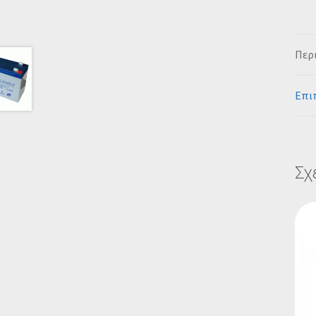
Περ
Επι
Σχ