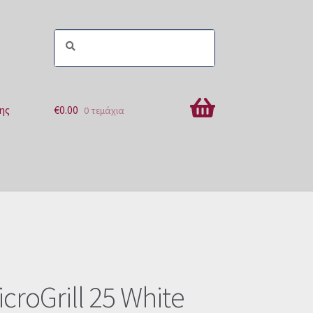
ης
€
0.00
0 τεμάχια
ών
icroGrill 25 White