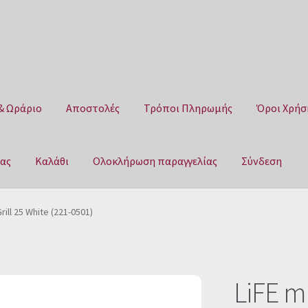
& Ωράριο
Αποστολές
Τρόποι Πληρωμής
Όροι Χρήσ
μας
Καλάθι
Ολοκλήρωση παραγγελίας
Σύνδεση
Αποστολές
Τρόποι Πληρωμής
Όροι Χρήσης
Πολιτική επιστροφ
rill 25 White (221-0501)
αγγελίας
Σύνδεση
LiFE m