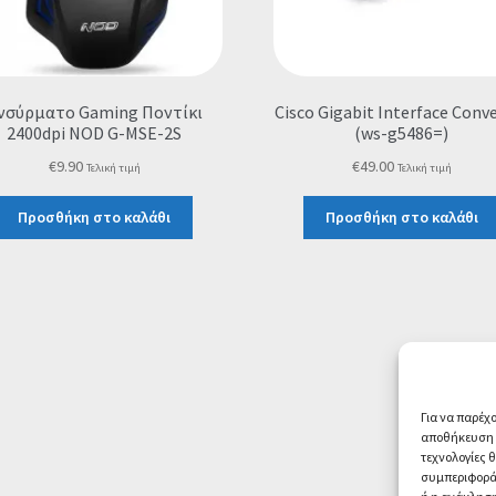
νσύρματο Gaming Ποντίκι
Cisco Gigabit Interface Conv
2400dpi NOD G-MSE-2S
(ws-g5486=)
€
9.90
€
49.00
Τελική τιμή
Τελική τιμή
Προσθήκη στο καλάθι
Προσθήκη στο καλάθι
Για να παρέχ
αποθήκευση ή
τεχνολογίες 
συμπεριφορά 