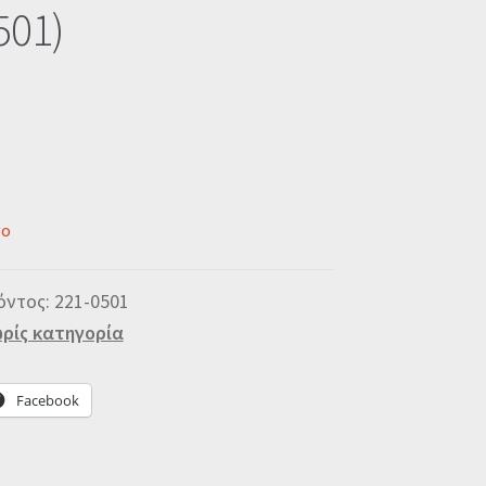
501)
νο
όντος:
221-0501
ρίς κατηγορία
Facebook