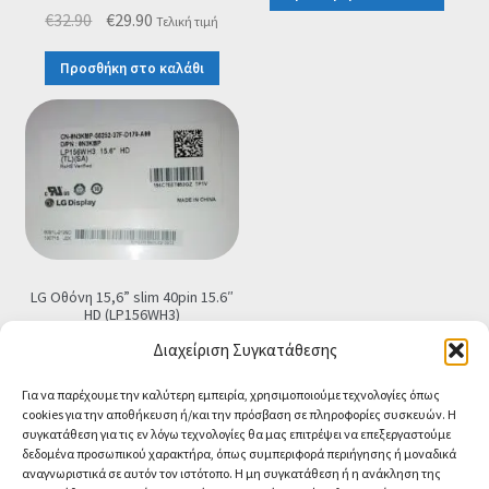
Original
Η
€
32.90
€
29.90
Τελική τιμή
€59.00.
είναι:
price
τρέχουσα
€25.90.
Προσθήκη στο καλάθι
was:
τιμή
€32.90.
είναι:
€29.90.
LG Οθόνη 15,6” slim 40pin 15.6″
HD (LP156WH3)
€
79.90
Τελική τιμή
Διαχείριση Συγκατάθεσης
Προσθήκη στο καλάθι
Για να παρέχουμε την καλύτερη εμπειρία, χρησιμοποιούμε τεχνολογίες όπως
cookies για την αποθήκευση ή/και την πρόσβαση σε πληροφορίες συσκευών. Η
συγκατάθεση για τις εν λόγω τεχνολογίες θα μας επιτρέψει να επεξεργαστούμε
δεδομένα προσωπικού χαρακτήρα, όπως συμπεριφορά περιήγησης ή μοναδικά
αναγνωριστικά σε αυτόν τον ιστότοπο. Η μη συγκατάθεση ή η ανάκληση της