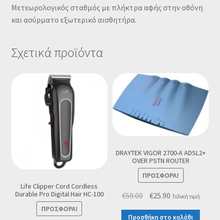
Μετεωρολογικός σταθμός με πλήκτρα αφής στην οθόνη
και ασύρματο εξωτερικό αισθητήρα.
Σχετικά προϊόντα
DRAYTEK VIGOR 2700-A ADSL2+
OVER PSTN ROUTER
ΠΡΟΣΦΟΡΆ!
Life Clipper Cord Cordless
Durable Pro Digital Hair HC-100
Original
Η
€
59.00
€
25.90
Τελική τιμή
price
τρέχουσα
ΠΡΟΣΦΟΡΆ!
Προσθήκη στο καλάθι
was:
τιμή