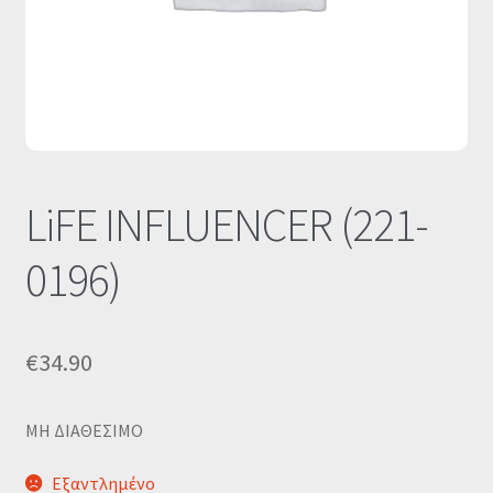
Οι Συνεργασίες μας
Καλάθι
Ολοκλήρωση παραγγελίας
Σύνδεση
LiFE INFLUENCER (221-
0196)
€
34.90
MΗ ΔΙΑΘΕΣΙΜΟ
Εξαντλημένο