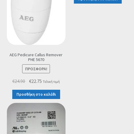
AEG Pedicure Callus Remover
PHE 5670
ΠΡΟΣΦΟΡΆ!
Original
Η
€
24.90
€
22.75
Τελική τιμή
price
τρέχουσα
Προσθήκη στο καλάθι
was:
τιμή
€24.90.
είναι:
€22.75.