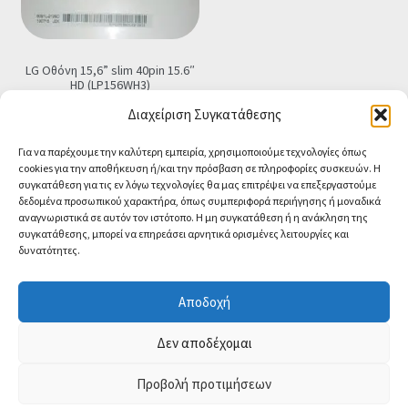
LG Οθόνη 15,6” slim 40pin 15.6″
HD (LP156WH3)
€
79.90
Τελική τιμή
Διαχείριση Συγκατάθεσης
Προσθήκη στο καλάθι
Για να παρέχουμε την καλύτερη εμπειρία, χρησιμοποιούμε τεχνολογίες όπως
cookies για την αποθήκευση ή/και την πρόσβαση σε πληροφορίες συσκευών. Η
συγκατάθεση για τις εν λόγω τεχνολογίες θα μας επιτρέψει να επεξεργαστούμε
δεδομένα προσωπικού χαρακτήρα, όπως συμπεριφορά περιήγησης ή μοναδικά
αναγνωριστικά σε αυτόν τον ιστότοπο. Η μη συγκατάθεση ή η ανάκληση της
συγκατάθεσης, μπορεί να επηρεάσει αρνητικά ορισμένες λειτουργίες και
δυνατότητες.
© CA-MICROLAND 2026
Powered by
Papaki Managed WordPress with
Αποδοχή
WooCommerce
Contact us
Δεν αποδέχομαι
O
p
Προβολή προτιμήσεων
0
e