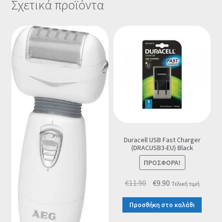
Σχετικά προϊόντα
Duracell USB Fast Charger
(DRACUSB3-EU) Black
ΠΡΟΣΦΟΡΆ!
Original
Η
€
11.90
€
9.90
Τελική τιμή
price
τρέχουσα
Προσθήκη στο καλάθι
was:
τιμή
€11.90.
είναι: