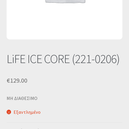
Οι Συνεργασίες μας
Καλάθι
Ολοκλήρωση παραγγελίας
Σύνδεση
LiFE ICE CORE (221-0206)
€
129.00
MΗ ΔΙΑΘΕΣΙΜΟ
Εξαντλημένο