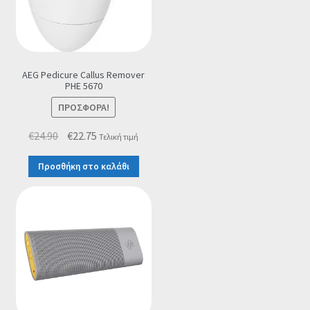
€9.90.
AEG Pedicure Callus Remover
PHE 5670
ΠΡΟΣΦΟΡΆ!
Original
Η
€
24.90
€
22.75
Τελική τιμή
price
τρέχουσα
Προσθήκη στο καλάθι
was:
τιμή
€24.90.
είναι:
€22.75.