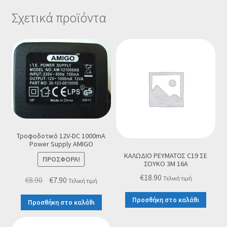
Σχετικά προϊόντα
Τροφοδοτικό 12V-DC 1000mA
Power Supply ΑMIGO
ΚΑΛΩΔΙΟ ΡΕΥΜΑΤΟΣ C19 ΣΕ
ΠΡΟΣΦΟΡΆ!
ΣΟΥΚΟ 3M 16A
€
18.90
Original
Η
Τελική τιμή
€
8.90
€
7.90
Τελική τιμή
price
τρέχουσα
Προσθήκη στο καλάθι
Προσθήκη στο καλάθι
was:
τιμή
€8.90.
είναι: