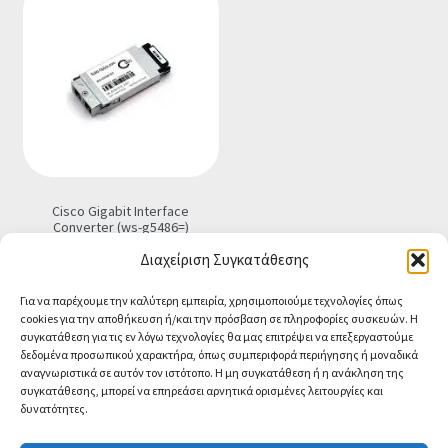
€7.90.
Cisco Gigabit Interface
Converter (ws-g5486=)
€
49.00
Τελική τιμή
Διαχείριση Συγκατάθεσης
Προσθήκη στο καλάθι
Για να παρέχουμε την καλύτερη εμπειρία, χρησιμοποιούμε τεχνολογίες όπως
cookies για την αποθήκευση ή/και την πρόσβαση σε πληροφορίες συσκευών. Η
συγκατάθεση για τις εν λόγω τεχνολογίες θα μας επιτρέψει να επεξεργαστούμε
δεδομένα προσωπικού χαρακτήρα, όπως συμπεριφορά περιήγησης ή μοναδικά
αναγνωριστικά σε αυτόν τον ιστότοπο. Η μη συγκατάθεση ή η ανάκληση της
συγκατάθεσης, μπορεί να επηρεάσει αρνητικά ορισμένες λειτουργίες και
δυνατότητες.
© CA-MICROLAND 2026