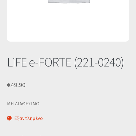
Οι Συνεργασίες μας
Καλάθι
Ολοκλήρωση παραγγελίας
Σύνδεση
LiFE e-FORTE (221-0240)
€
49.90
MΗ ΔΙΑΘΕΣΙΜΟ
Εξαντλημένο