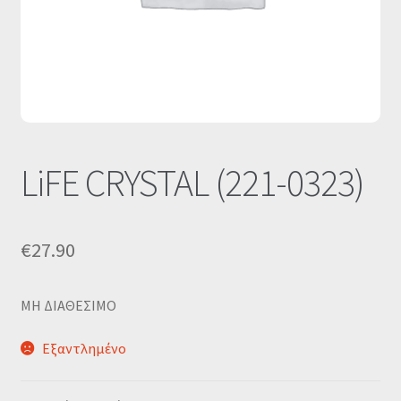
Οι Συνεργασίες μας
Καλάθι
Ολοκλήρωση παραγγελίας
Σύνδεση
LiFE CRYSTAL (221-0323)
€
27.90
MΗ ΔΙΑΘΕΣΙΜΟ
Εξαντλημένο