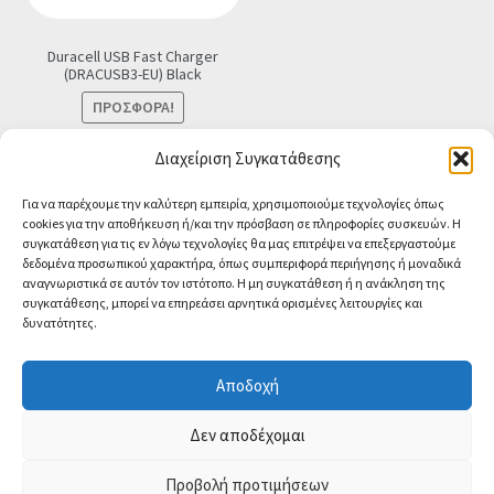
Duracell USB Fast Charger
(DRACUSB3-EU) Black
ΠΡΟΣΦΟΡΆ!
Original
Η
€
11.90
€
9.90
Τελική τιμή
Διαχείριση Συγκατάθεσης
price
τρέχουσα
Προσθήκη στο καλάθι
Για να παρέχουμε την καλύτερη εμπειρία, χρησιμοποιούμε τεχνολογίες όπως
was:
τιμή
cookies για την αποθήκευση ή/και την πρόσβαση σε πληροφορίες συσκευών. Η
€11.90.
είναι:
συγκατάθεση για τις εν λόγω τεχνολογίες θα μας επιτρέψει να επεξεργαστούμε
€9.90.
δεδομένα προσωπικού χαρακτήρα, όπως συμπεριφορά περιήγησης ή μοναδικά
αναγνωριστικά σε αυτόν τον ιστότοπο. Η μη συγκατάθεση ή η ανάκληση της
συγκατάθεσης, μπορεί να επηρεάσει αρνητικά ορισμένες λειτουργίες και
δυνατότητες.
© CA-MICROLAND 2026
Powered by
Papaki Managed WordPress with
Αποδοχή
WooCommerce
Contact us
Δεν αποδέχομαι
O
Προβολή προτιμήσεων
0
p