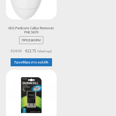
AEG Pedicure Callus Remover
PHE 5670
ΠΡΟΣΦΟΡΆ!
Original
Η
€
24.90
€
22.75
Τελική τιμή
price
τρέχουσα
Προσθήκη στο καλάθι
was:
τιμή
€24.90.
είναι:
€22.75.