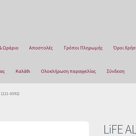
& Ωράριο
Αποστολές
Τρόποι Πληρωμής
Όροι Χρήσ
μας
Καλάθι
Ολοκλήρωση παραγγελίας
Σύνδεση
Αποστολές
Τρόποι Πληρωμής
Όροι Χρήσης
Πολιτική επιστροφ
 (221-0392)
αγγελίας
Σύνδεση
LiFE A