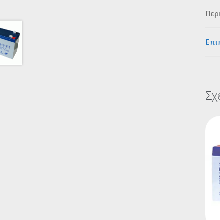
Περ
Επι
Σχ