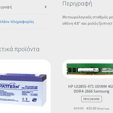
Περιγραφή
ιγραφή
Μετεωρολογικός σταθμός με
πλέον πληροφορίες
οθόνη 4.8″ και ρολόι/ξυπνητ
ετικά προϊόντα
HP L02855-971 UDIMM 4G
DDR4-2666 Samsung
ΠΡΟΣΦΟΡΆ!
Original
Η
€
39.00
€
33.00
Τελική τιμή