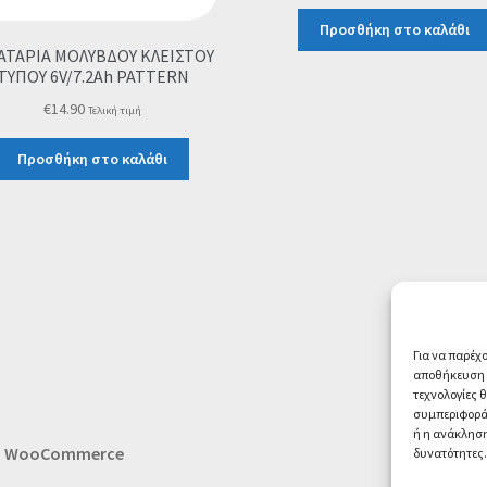
price
τρέχουσα
was:
τιμή
Προσθήκη στο καλάθι
€39.00.
είναι:
ΤΑΡΙΑ ΜΟΛΥΒΔΟΥ ΚΛΕΙΣΤΟΥ
€33.00.
ΤΥΠΟΥ 6V/7.2Ah PATTERN
€
14.90
Τελική τιμή
Προσθήκη στο καλάθι
Για να παρέχ
αποθήκευση ή
τεχνολογίες 
συμπεριφορά 
ή η ανάκληση
th WooCommerce
δυνατότητες.