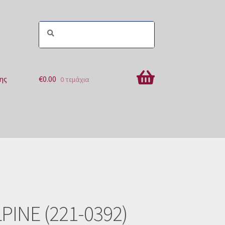
ης
€
0.00
0 τεμάχια
ών
LPINE (221-0392)