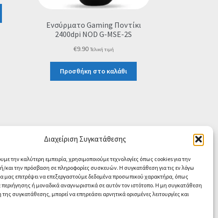
Ενσύρματο Gaming Ποντίκι
2400dpi NOD G-MSE-2S
€
9.90
Τελική τιμή
Προσθήκη στο καλάθι
Διαχείριση Συγκατάθεσης
ουμε την καλύτερη εμπειρία, χρησιμοποιούμε τεχνολογίες όπως cookies για την
/και την πρόσβαση σε πληροφορίες συσκευών. Η συγκατάθεση για τις εν λόγω
θα μας επιτρέψει να επεξεργαστούμε δεδομένα προσωπικού χαρακτήρα, όπως
περιήγησης ή μοναδικά αναγνωριστικά σε αυτόν τον ιστότοπο. Η μη συγκατάθεση
 της συγκατάθεσης, μπορεί να επηρεάσει αρνητικά ορισμένες λειτουργίες και
Contact us