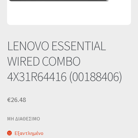
Οι Συνεργασίες μας
Καλάθι
Ολοκλήρωση παραγγελίας
LENOVO ESSENTIAL
WIRED COMBO
Σύνδεση
4X31R64416 (00188406)
€
26.48
ΜΗ ΔΙΑΘΕΣΙΜΟ
Εξαντλημένο