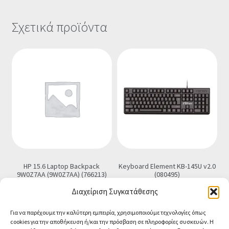
Σχετικά προϊόντα
HP 15.6 Laptop Backpack
Keyboard Element KB-145U v2.0
9W0Z7AA (9W0Z7AA) (766213)
(080495)
€
21.00
€
5.90
Διαχείριση Συγκατάθεσης
Προσθήκη στο καλάθι
Προσθήκη στο καλάθι
Για να παρέχουμε την καλύτερη εμπειρία, χρησιμοποιούμε τεχνολογίες όπως
cookies για την αποθήκευση ή/και την πρόσβαση σε πληροφορίες συσκευών. Η