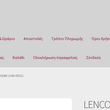
& Ωράριο
Αποστολές
Τρόποι Πληρωμής
Όροι Χρήσ
μας
Καλάθι
Ολοκλήρωση παραγγελίας
Σύνδεση
Αποστολές
Τρόποι Πληρωμής
Όροι Χρήσης
Πολιτική επιστροφ
01BK (246-0021)
αγγελίας
Σύνδεση
LENCO 