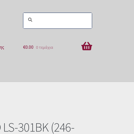
ης
€
0.00
0 τεμάχια
ών
LS-301BK (246-