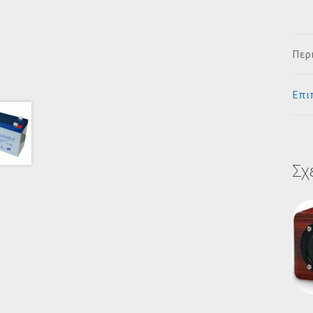
Περ
Επι
Σχ