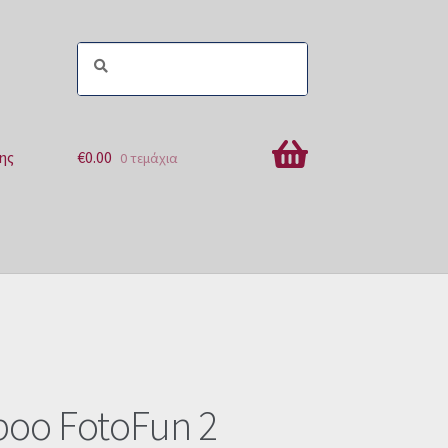
ης
€
0.00
0 τεμάχια
ών
oo FotoFun 2