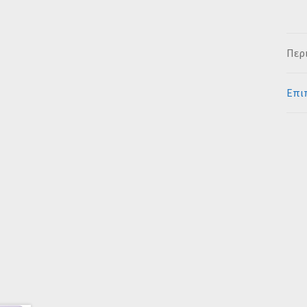
Περ
Επι