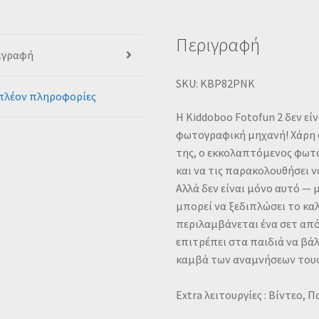
Περιγραφή
ιγραφή
SKU: KBP82PNK
πλέον πληροφορίες
Η Kiddoboo Fotοfun 2 δεν εί
φωτογραφική μηχανή! Χάρη
της, ο εκκολαπτόμενος φωτ
και να τις παρακολουθήσει 
Αλλά δεν είναι μόνο αυτό — 
μπορεί να ξεδιπλώσει το κα
περιλαμβάνεται ένα σετ απ
επιτρέπει στα παιδιά να βά
καμβά των αναμνήσεων τους
Extra λειτουργίες : Βίντεο, Π