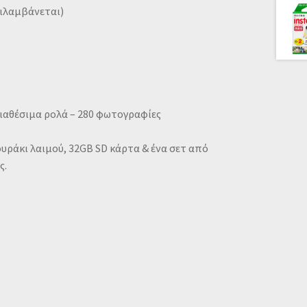
ριλαμβάνεται)
ιαθέσιμα ρολά – 280 φωτογραφίες
υράκι λαιμού, 32GB SD κάρτα & ένα σετ από
ς.