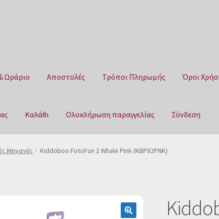
& Ωράριο
Αποστολές
Τρόποι Πληρωμής
Όροι Χρήσ
μας
Καλάθι
Ολοκλήρωση παραγγελίας
Σύνδεση
Αποστολές
Τρόποι Πληρωμής
Όροι Χρήσης
Πολιτική επιστροφ
ς Μηχανές
Kiddoboo FotoFun 2 Whale Pink (KBP82PNK)
αγγελίας
Σύνδεση
Kiddob