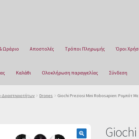
& Ωράριο
Αποστολές
Τρόποι Πληρωμής
Όροι Χρήσ
μας
Καλάθι
Ολοκλήρωση παραγγελίας
Σύνδεση
Αποστολές
Τρόποι Πληρωμής
Όροι Χρήσης
Πολιτική επιστροφ
υ-Δραστηριοτήτων
Drones
Giochi Preziosi Mini Robosapien: Ρομπότ Με
αγγελίας
Σύνδεση
Giochi 