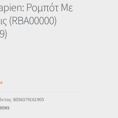
apien: Ρομπότ Με
ις (RBA00000)
9)
νο
όντος:
8056379161905
ones