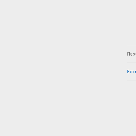
Περ
Επι