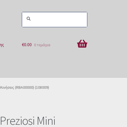
ης
€
0.00
0 τεμάχια
ών
 Κινήσεις (RBA00000) (108009)
Preziosi Mini