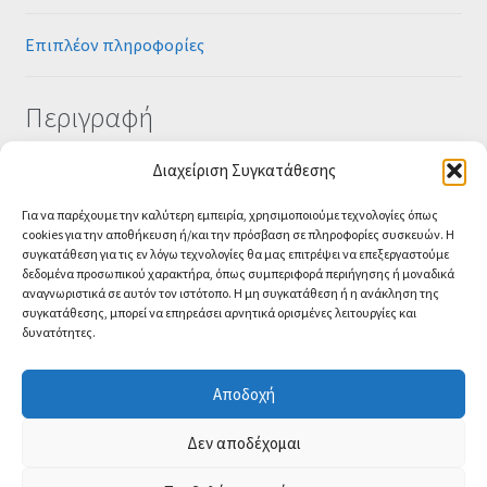
Επιπλέον πληροφορίες
Περιγραφή
Διαχείριση Συγκατάθεσης
PART_NUMBER: 9VN5050GO-00-G10
Για να παρέχουμε την καλύτερη εμπειρία, χρησιμοποιούμε τεχνολογίες όπως
cookies για την αποθήκευση ή/και την πρόσβαση σε πληροφορίες συσκευών. Η
συγκατάθεση για τις εν λόγω τεχνολογίες θα μας επιτρέψει να επεξεργαστούμε
δεδομένα προσωπικού χαρακτήρα, όπως συμπεριφορά περιήγησης ή μοναδικά
αναγνωριστικά σε αυτόν τον ιστότοπο. Η μη συγκατάθεση ή η ανάκληση της
συγκατάθεσης, μπορεί να επηρεάσει αρνητικά ορισμένες λειτουργίες και
δυνατότητες.
© CA-MICROLAND 2026
Powered by
Papaki Managed WordPress with
Αποδοχή
WooCommerce
Contact us
Δεν αποδέχομαι
O