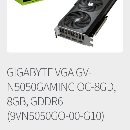
Οι Συνεργασίες μας
Καλάθι
Ολοκλήρωση παραγγελίας
Σύνδεση
GIGABYTE VGA GV-
N5050GAMING OC-8GD,
8GB, GDDR6
(9VN5050GO-00-G10)