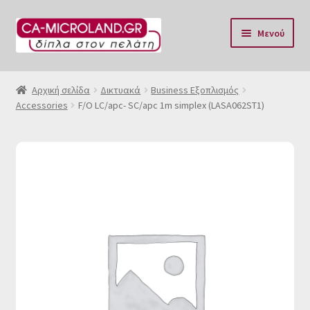
Απευθείας
Μετάβαση
Μενού
μετάβαση
σε
στην
περιεχόμενο
Αρχική
πλοήγηση
Αρχική σελίδα
Δικτυακά
Business Εξοπλισμός
Accessories
F/O LC/apc- SC/apc 1m simplex (LASA062ST1)
Η Eταιρία μας
Επικοινωνία & Ωράριο
Αποστολές
Τρόποι Πληρωμής
Όροι Χρήσης
Πολιτική επιστροφών