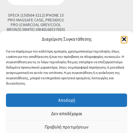
SPECK (150564-3212) IPHONE 15
PRO MAGSAFE CASE, PRESIDIO2
PRO (CHARCOAL GREY/COOL
BRONZE/WHITE) (0840168537655)
€
22.90
Διαχείριση Συγκατάθεσης
Προσθήκη στο καλάθι
Για να παρέχουμε την καλύτερη εμπειρία, χρησιμοποιούμε τεχνολογίες όπως
cookies για την αποθήκευση ή/και την πρόσβαση σε πληροφορίες συσκευών. Η
συγκατάθεση για τις εν λόγω τεχνολογίες θα μας επιτρέψει να επεξεργαστούμε
δεδομένα προσωπικού χαρακτήρα, όπως συμπεριφορά περιήγησης ή μοναδικά
αναγνωριστικά σε αυτόν τον ιστότοπο. Η μη συγκατάθεση ή η ανάκληση της
συγκατάθεσης, μπορεί να επηρεάσει αρνητικά ορισμένες λειτουργίες και
δυνατότητες.
© CA-MICROLAND 2026
Powered by
Papaki Managed WordPress with
Αποδοχή
WooCommerce
Contact us
Δεν αποδέχομαι
O
p
Προβολή προτιμήσεων
0
e