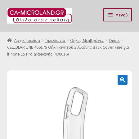
Απευθείας
Μετάβαση
Μενού
μετάβαση
σε
στην
περιεχόμενο
Αρχική
πλοήγηση
Αρχική σελίδα
Τηλεφωνία
Θήκες-Μεμβράνες
Θήκες
CELLULAR LINE 466175 Θήκη Κινητού Σιλικόνης Back Cover Fine για
Η Eταιρία μας
iPhone 15 Pro Διαφανής (490616)
Επικοινωνία & Ωράριο
Αποστολές
🔍
Τρόποι Πληρωμής
Όροι Χρήσης
Πολιτική επιστροφών