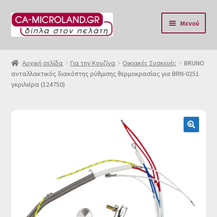
Απευθείας
Μετάβαση
Μενού
μετάβαση
σε
στην
περιεχόμενο
Αρχική
πλοήγηση
Αρχική σελίδα
Για την Κουζίνα
Οικιακές Συσκευές
BRUNO
ανταλλακτικός διακόπτης ρύθμισης θερμοκρασίας για BRN-0251
Η Eταιρία μας
γκριλιέρα (124750)
Επικοινωνία & Ωράριο
Αποστολές
🔍
Τρόποι Πληρωμής
Όροι Χρήσης
Πολιτική επιστροφών