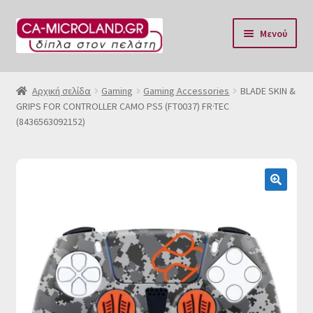
Απευθείας
Μετάβαση
Μενού
μετάβαση
σε
στην
περιεχόμενο
Αρχική
πλοήγηση
Αρχική σελίδα
Gaming
Gaming Accessories
BLADE SKIN &
GRIPS FOR CONTROLLER CAMO PS5 (FT0037) FR·TEC
Η Eταιρία μας
(8436563092152)
Επικοινωνία & Ωράριο
Αποστολές
🔍
Τρόποι Πληρωμής
Όροι Χρήσης
Πολιτική επιστροφών