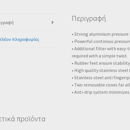
Περιγραφή
ιγραφή
• Strong aluminium pressure l
πλέον πληροφορίες
• Powerful continous pressure
• Additional filter with easy
required with a simple twist.
• Rubber feet ensure stabilit
• High quality stainless steel f
• Stainless steel anti fingerip
• Two removable cones far all 
• Anti-drip system minimizes
ετικά προϊόντα