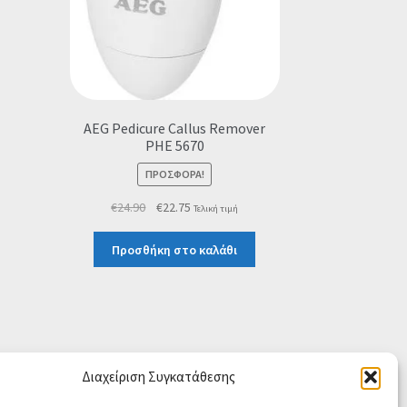
AEG Pedicure Callus Remover
PHE 5670
ΠΡΟΣΦΟΡΆ!
Original
Η
€
24.90
€
22.75
Τελική τιμή
price
τρέχουσα
was:
τιμή
Προσθήκη στο καλάθι
€24.90.
είναι:
€22.75.
Διαχείριση Συγκατάθεσης