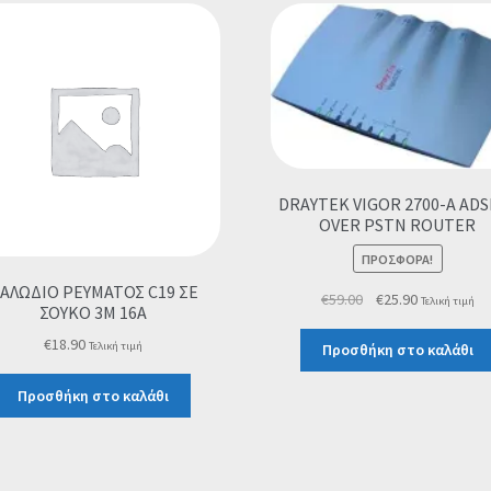
DRAYTEK VIGOR 2700-A ADS
OVER PSTN ROUTER
ΠΡΟΣΦΟΡΆ!
ΑΛΩΔΙΟ ΡΕΥΜΑΤΟΣ C19 ΣΕ
Original
Η
€
59.00
€
25.90
Τελική τιμή
ΣΟΥΚΟ 3M 16A
price
τρέχουσα
€
18.90
was:
τιμή
Τελική τιμή
Προσθήκη στο καλάθι
€59.00.
είναι:
€25.90.
Προσθήκη στο καλάθι