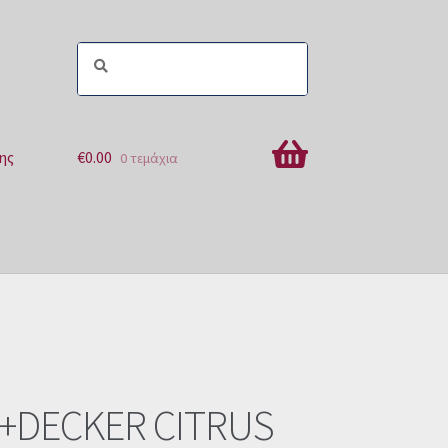
ης
€
0.00
0 τεμάχια
ών
+DECKER CITRUS