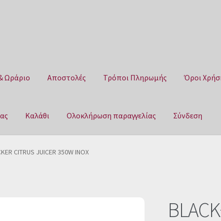
& Ωράριο
Αποστολές
Τρόποι Πληρωμής
Όροι Χρήσ
μας
Καλάθι
Ολοκλήρωση παραγγελίας
Σύνδεση
Αποστολές
Τρόποι Πληρωμής
Όροι Χρήσης
Πολιτική επιστροφ
KER CITRUS JUICER 350W INOX
αγγελίας
Σύνδεση
BLACK