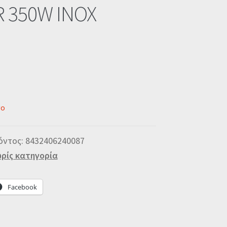
R 350W INOX
νο
όντος:
8432406240087
ρίς κατηγορία
Facebook