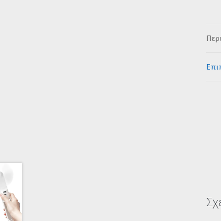
Περ
Επι
Σχ