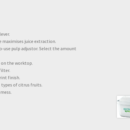
ever.
 maximises juice extraction.
-to-use pulp adjustor. Select the amount
y on the worktop.
ilter.
rint finish.
types of citrus fruits.
 mess.