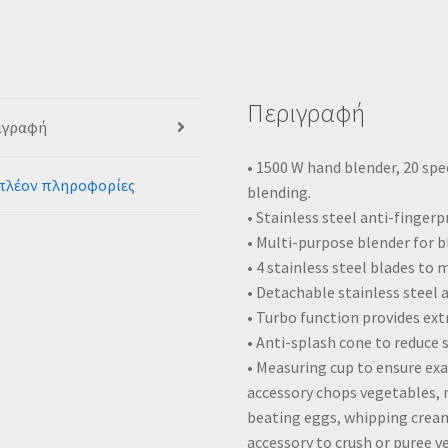
Περιγραφή
ιγραφή
• 1500 W hand blender, 20 spee
πλέον πληροφορίες
blending.
• Stainless steel anti-fingerpr
• Multi-purpose blender for 
• 4 stainless steel blades to m
• Detachable stainless steel
• Turbo function provides ext
• Anti-splash cone to reduce 
• Measuring cup to ensure exa
accessory chops vegetables,
beating eggs, whipping crea
accessory to crush or puree 