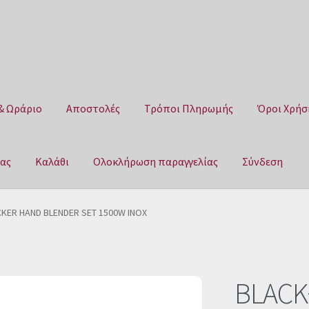
& Ωράριο
Αποστολές
Τρόποι Πληρωμής
Όροι Χρήσ
μας
Καλάθι
Ολοκλήρωση παραγγελίας
Σύνδεση
Αποστολές
Τρόποι Πληρωμής
Όροι Χρήσης
Πολιτική επιστροφ
KER HAND BLENDER SET 1500W INOX
αγγελίας
Σύνδεση
BLACK