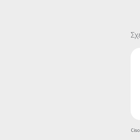
Σχ
Cisc