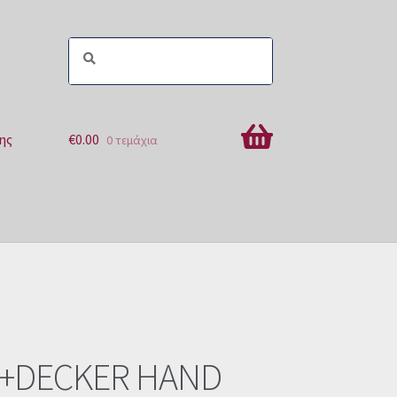
ης
€
0.00
0 τεμάχια
ών
+DECKER HAND