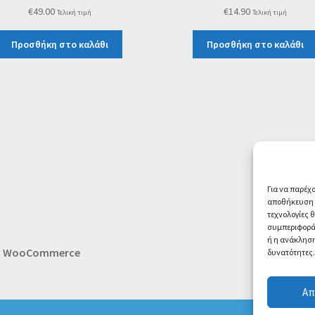
€
49.00
€
14.90
Τελική τιμή
Τελική τιμή
Προσθήκη στο καλάθι
Προσθήκη στο καλάθι
Για να παρέχ
αποθήκευση ή
τεχνολογίες 
συμπεριφορά 
ή η ανάκληση
th WooCommerce
δυνατότητες.
Απ