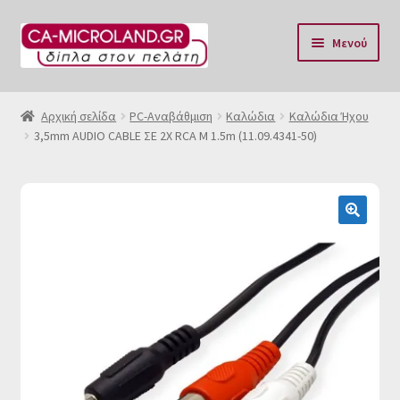
Απευθείας
Μετάβαση
Μενού
μετάβαση
σε
στην
περιεχόμενο
Αρχική
πλοήγηση
Αρχική σελίδα
PC-Aναβάθμιση
Καλώδια
Καλώδια Ήχου
3,5mm AUDIO CABLE ΣΕ 2X RCA M 1.5m (11.09.4341-50)
Η Eταιρία μας
Επικοινωνία & Ωράριο
Αποστολές
🔍
Τρόποι Πληρωμής
Όροι Χρήσης
Πολιτική επιστροφών