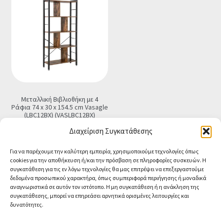
Μεταλλική Βιβλιοθήκη με 4
Ράφια 74 x 30 x 154.5 cm Vasagle
(LBC12BX) (VASLBC12BX)
€
96.00
Διαχείριση Συγκατάθεσης
Προσθήκη στο καλάθι
Για να παρέχουμε την καλύτερη εμπειρία, χρησιμοποιούμε τεχνολογίες όπως
cookies για την αποθήκευση ή/και την πρόσβαση σε πληροφορίες συσκευών. Η
συγκατάθεση για τις εν λόγω τεχνολογίες θα μας επιτρέψει να επεξεργαστούμε
δεδομένα προσωπικού χαρακτήρα, όπως συμπεριφορά περιήγησης ή μοναδικά
αναγνωριστικά σε αυτόν τον ιστότοπο. Η μη συγκατάθεση ή η ανάκληση της
συγκατάθεσης, μπορεί να επηρεάσει αρνητικά ορισμένες λειτουργίες και
δυνατότητες.
© CA-MICROLAND 2026