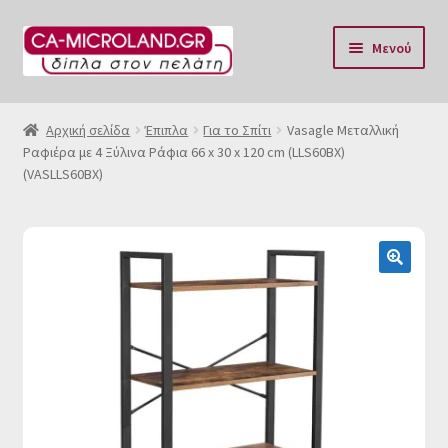
Απευθείας
Μετάβαση
Μενού
μετάβαση
σε
στην
περιεχόμενο
Αρχική
πλοήγηση
Αρχική σελίδα
Έπιπλα
Για το Σπίτι
Vasagle Μεταλλική
Ραφιέρα με 4 Ξύλινα Ράφια 66 x 30 x 120 cm (LLS60BX)
Η Eταιρία μας
(VASLLS60BX)
Επικοινωνία & Ωράριο
Αποστολές
🔍
Τρόποι Πληρωμής
Όροι Χρήσης
Πολιτική επιστροφών