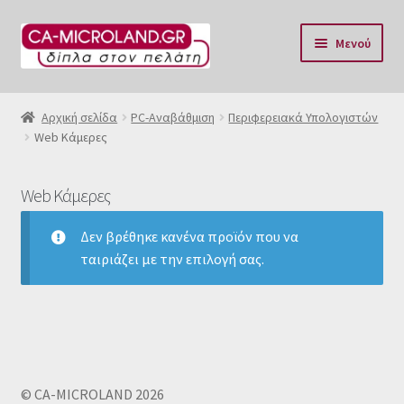
Απευθείας
Μετάβαση
Μενού
μετάβαση
σε
στην
περιεχόμενο
Αρχική
πλοήγηση
Αρχική σελίδα
PC-Aναβάθμιση
Περιφερειακά Υπολογιστών
Web Κάμερες
Η Eταιρία μας
Επικοινωνία & Ωράριο
Web Κάμερες
Αποστολές
Δεν βρέθηκε κανένα προϊόν που να
ταιριάζει με την επιλογή σας.
Τρόποι Πληρωμής
Όροι Χρήσης
Πολιτική επιστροφών
© CA-MICROLAND 2026