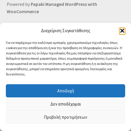
Powered by
Papaki Managed WordPress with
Οι Συνεργασίες μας
WooCommerce
Καλάθι
Διαχείριση Συγκατάθεσης
Ολοκλήρωση παραγγελίας
Για να παρέχουμε την καλύτερη εμπειρία, χρησιμοποιούμε τεχνολογίες όπως
cookies για την αποθήκευση ή/και την πρόσβαση σε πληροφορίες συσκευών. Η
Σύνδεση
συγκατάθεση για τις εν λόγω τεχνολογίες θα μας επιτρέψει να επεξεργαστούμε
δεδομένα προσωπικού χαρακτήρα, όπως συμπεριφορά περιήγησης ή μοναδικά
αναγνωριστικά σε αυτόν τον ιστότοπο. Η μη συγκατάθεση ή η ανάκληση της
συγκατάθεσης, μπορεί να επηρεάσει αρνητικά ορισμένες λειτουργίες και
δυνατότητες.
Αποδοχή
Contact us
Δεν αποδέχομαι
O
Προβολή προτιμήσεων
0
p
e