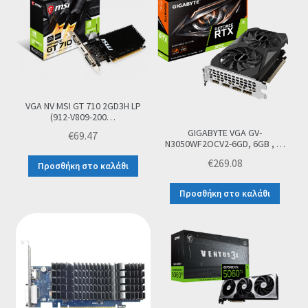
Οι Συνεργασίες μας
Καλάθι
Ολοκλήρωση παραγγελίας
VGA NV MSI GT 710 2GD3H LP
(912-V809-200…
Σύνδεση
GIGABYTE VGA GV-
€
69.47
N3050WF2OCV2-6GD, 6GB , …
€
269.08
Προσθήκη στο καλάθι
Προσθήκη στο καλάθι