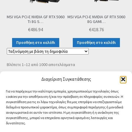
MSI VGA PCI-E NVIDIA GF RTX 5060
MSI VGA PCI-E NVIDIA GF RTX 5060
Ti 8G S…
8G GAMI…
€
486.94
€
418.76
Προσθήκη στο καλάθι
Προσθήκη στο καλάθι
Sorted
Βλέπετε 1–12 από 1000 αποτελέσματα
by
popularity
Διαχείριση Συγκατάθεσης
Για να παρέχουμε την καλύτερη εμπειρία, χρησιμοποιούμε τεχνολογίες όπως
cookies για την αποθήκευση ή/και την πρόσβαση σε πληροφορίες συσκευών. Η
συγκατάθεση για τις εν λόγω τεχνολογίες θα μας επιτρέψει να επεξεργαστούμε
δεδομένα προσωπικού χαρακτήρα, όπως συμπεριφορά περιήγησης ή μοναδικά
αναγνωριστικά σε αυτόν τον ιστότοπο. Η μη συγκατάθεση ή η ανάκληση της
συγκατάθεσης, μπορεί να επηρεάσει αρνητικά ορισμένες λειτουργίες και
δυνατότητες.
© CA-MICROLAND 2026