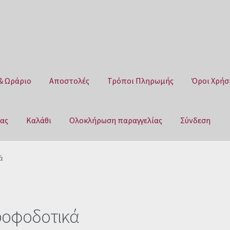
& Ωράριο
Αποστολές
Τρόποι Πληρωμής
Όροι Χρήσ
μας
Καλάθι
Ολοκλήρωση παραγγελίας
Σύνδεση
Αποστολές
Τρόποι Πληρωμής
Όροι Χρήσης
Πολιτική επιστροφ
ά
αγγελίας
Σύνδεση
ροφοδοτικά