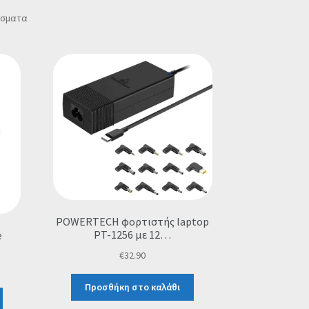
Sorted
έσματα
by
popularity
POWERTECH φορτιστής laptop
PT-1256 με 12…
e
€
32.90
Προσθήκη στο καλάθι