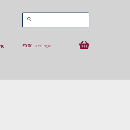
ης
€
0.00
0 τεμάχια
ών