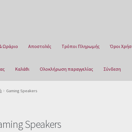
& Ωράριο
Αποστολές
Τρόποι Πληρωμής
Όροι Χρήσ
μας
Καλάθι
Ολοκλήρωση παραγγελίας
Σύνδεση
Αποστολές
Τρόποι Πληρωμής
Όροι Χρήσης
Πολιτική επιστροφ
ά
Gaming Speakers
αγγελίας
Σύνδεση
aming Speakers