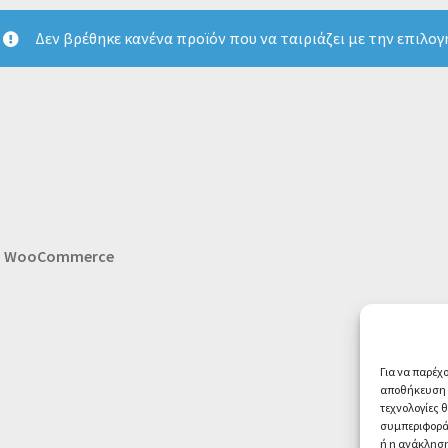
Δεν βρέθηκε κανένα προϊόν που να ταιριάζει με την επιλογ
th WooCommerce
Για να παρέχ
αποθήκευση ή
τεχνολογίες 
συμπεριφορά 
ή η ανάκληση