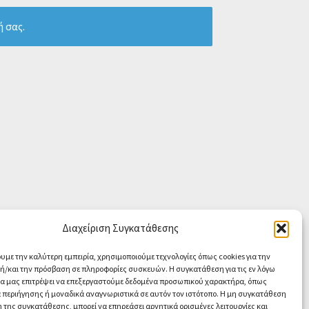
ή σας.
Διαχείριση Συγκατάθεσης
ουμε την καλύτερη εμπειρία, χρησιμοποιούμε τεχνολογίες όπως cookies για την
/και την πρόσβαση σε πληροφορίες συσκευών. Η συγκατάθεση για τις εν λόγω
θα μας επιτρέψει να επεξεργαστούμε δεδομένα προσωπικού χαρακτήρα, όπως
περιήγησης ή μοναδικά αναγνωριστικά σε αυτόν τον ιστότοπο. Η μη συγκατάθεση
 της συγκατάθεσης, μπορεί να επηρεάσει αρνητικά ορισμένες λειτουργίες και