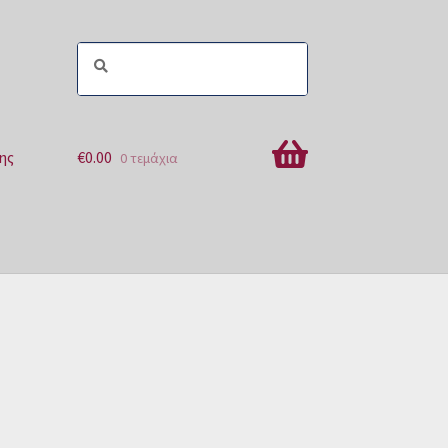
ης
€
0.00
0 τεμάχια
ών