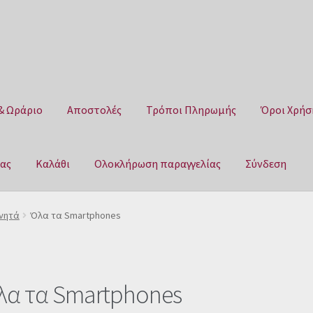
& Ωράριο
Αποστολές
Τρόποι Πληρωμής
Όροι Χρήσ
μας
Καλάθι
Ολοκλήρωση παραγγελίας
Σύνδεση
Αποστολές
Τρόποι Πληρωμής
Όροι Χρήσης
Πολιτική επιστροφ
ινητά
Όλα τα Smartphones
αγγελίας
Σύνδεση
λα τα Smartphones