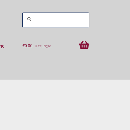
ης
€
0.00
0 τεμάχια
ών