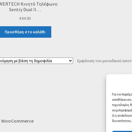
WERTECH Κινητό Τηλέφωνο
Sentry Dual II…
€
44.90
Προσθήκη στο καλάθι
Εμφάνιση του μοναδικού απο
Για να παρέχ
αποθήκευση ή
τεχνολογίες 
συμπεριφορά 
ή η ανάκληση
th WooCommerce
δυνατότητες.