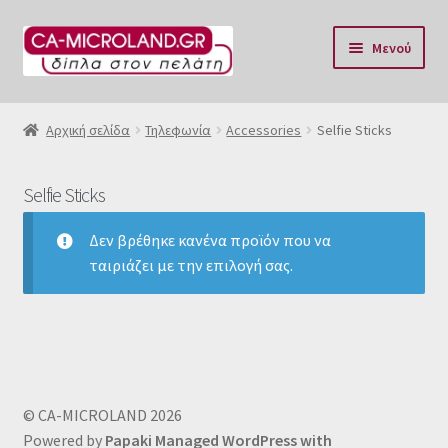
Απευθείας
Μετάβαση
Μενού
μετάβαση
σε
στην
περιεχόμενο
Αρχική
πλοήγηση
Αρχική σελίδα
Τηλεφωνία
Accessories
Selfie Sticks
Η Eταιρία μας
Selfie Sticks
Επικοινωνία & Ωράριο
Δεν βρέθηκε κανένα προϊόν που να
Αποστολές
ταιριάζει με την επιλογή σας.
Τρόποι Πληρωμής
Όροι Χρήσης
© CA-MICROLAND 2026
Πολιτική επιστροφών
Powered by
Papaki Managed WordPress with