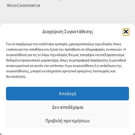
WooCommerce
Οι Συνεργασίες μας
Καλάθι
Διαχείριση Συγκατάθεσης
Ολοκλήρωση παραγγελίας
Για να παρέχουμε την καλύτερη εμπειρία, χρησιμοποιούμε τεχνολογίες όπως
cookies για την αποθήκευση ή/και την πρόσβαση σε πληροφορίες συσκευών. Η
Σύνδεση
συγκατάθεση για τις εν λόγω τεχνολογίες θα μας επιτρέψει να επεξεργαστούμε
δεδομένα προσωπικού χαρακτήρα, όπως συμπεριφορά περιήγησης ή μοναδικά
αναγνωριστικά σε αυτόν τον ιστότοπο. Η μη συγκατάθεση ή η ανάκληση της
συγκατάθεσης, μπορεί να επηρεάσει αρνητικά ορισμένες λειτουργίες και
δυνατότητες.
Αποδοχή
Contact us
Δεν αποδέχομαι
O
Προβολή προτιμήσεων
0
p
e