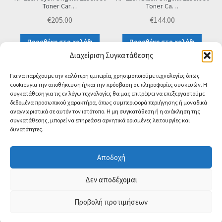
Toner Car…
Toner Ca…
€
205.00
€
144.00
Προσθήκη στο καλάθι
Προσθήκη στο καλάθι
Διαχείριση Συγκατάθεσης
Για να παρέχουμε την καλύτερη εμπειρία, χρησιμοποιούμε τεχνολογίες όπως
Sorted
Προβάλλονται όλα - 3 αποτελέσματα
cookies για την αποθήκευση ή/και την πρόσβαση σε πληροφορίες συσκευών. Η
by
συγκατάθεση για τις εν λόγω τεχνολογίες θα μας επιτρέψει να επεξεργαστούμε
popularity
δεδομένα προσωπικού χαρακτήρα, όπως συμπεριφορά περιήγησης ή μοναδικά
αναγνωριστικά σε αυτόν τον ιστότοπο. Η μη συγκατάθεση ή η ανάκληση της
συγκατάθεσης, μπορεί να επηρεάσει αρνητικά ορισμένες λειτουργίες και
δυνατότητες.
© CA-MICROLAND 2026
Powered by
Papaki Managed WordPress with
Αποδοχή
WooCommerce
Contact us
Δεν αποδέχομαι
O
Προβολή προτιμήσεων
0
p
e