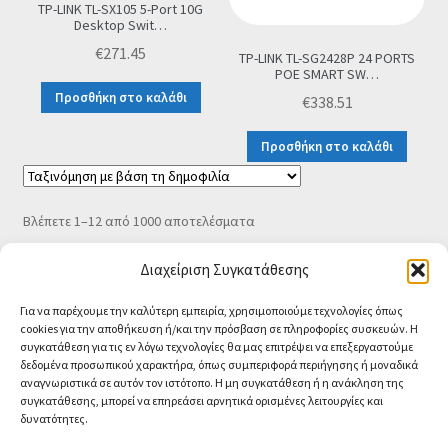
TP-LINK TL-SX105 5-Port 10G
Desktop Swit…
€
271.45
TP-LINK TL-SG2428P 24 PORTS
POE SMART SW…
Προσθήκη στο καλάθι
€
338.51
Προσθήκη στο καλάθι
Sorted
Βλέπετε 1–12 από 1000 αποτελέσματα
by
popularity
Διαχείριση Συγκατάθεσης
Για να παρέχουμε την καλύτερη εμπειρία, χρησιμοποιούμε τεχνολογίες όπως
cookies για την αποθήκευση ή/και την πρόσβαση σε πληροφορίες συσκευών. Η
συγκατάθεση για τις εν λόγω τεχνολογίες θα μας επιτρέψει να επεξεργαστούμε
δεδομένα προσωπικού χαρακτήρα, όπως συμπεριφορά περιήγησης ή μοναδικά
αναγνωριστικά σε αυτόν τον ιστότοπο. Η μη συγκατάθεση ή η ανάκληση της
συγκατάθεσης, μπορεί να επηρεάσει αρνητικά ορισμένες λειτουργίες και
δυνατότητες.