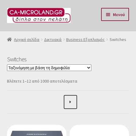
Απευθείας
Μετάβαση
Μενού
μετάβαση
σε
στην
περιεχόμενο
Αρχική
πλοήγηση
Αρχική σελίδα
Δικτυακά
Business Εξοπλισμός
Switches
Η Eταιρία μας
Switches
Επικοινωνία & Ωράριο
Αποστολές
Sorted
Βλέπετε 1–12 από 1000 αποτελέσματα
by
popularity
Τρόποι Πληρωμής
Όροι Χρήσης
Πολιτική επιστροφών