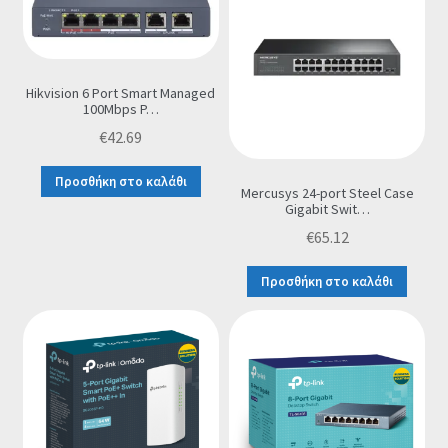
Οι Συνεργασίες μας
Καλάθι
Hikvision 6 Port Smart Managed
100Mbps P…
Ολοκλήρωση παραγγελίας
€
42.69
Προσθήκη στο καλάθι
Σύνδεση
Mercusys 24-port Steel Case
Gigabit Swit…
€
65.12
Προσθήκη στο καλάθι