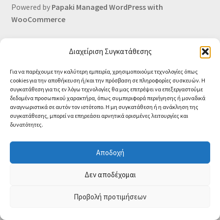
Powered by
Papaki Managed WordPress with
Οι Συνεργασίες μας
WooCommerce
Καλάθι
Διαχείριση Συγκατάθεσης
Ολοκλήρωση παραγγελίας
Για να παρέχουμε την καλύτερη εμπειρία, χρησιμοποιούμε τεχνολογίες όπως
cookies για την αποθήκευση ή/και την πρόσβαση σε πληροφορίες συσκευών. Η
Σύνδεση
συγκατάθεση για τις εν λόγω τεχνολογίες θα μας επιτρέψει να επεξεργαστούμε
δεδομένα προσωπικού χαρακτήρα, όπως συμπεριφορά περιήγησης ή μοναδικά
αναγνωριστικά σε αυτόν τον ιστότοπο. Η μη συγκατάθεση ή η ανάκληση της
συγκατάθεσης, μπορεί να επηρεάσει αρνητικά ορισμένες λειτουργίες και
δυνατότητες.
Αποδοχή
Contact us
Δεν αποδέχομαι
O
Προβολή προτιμήσεων
0
p
e