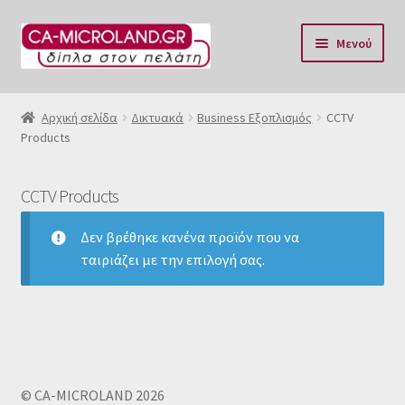
Απευθείας
Μετάβαση
Μενού
μετάβαση
σε
στην
περιεχόμενο
Αρχική
πλοήγηση
Αρχική σελίδα
Δικτυακά
Business Εξοπλισμός
CCTV
Products
Η Eταιρία μας
Επικοινωνία & Ωράριο
CCTV Products
Αποστολές
Δεν βρέθηκε κανένα προϊόν που να
ταιριάζει με την επιλογή σας.
Τρόποι Πληρωμής
Όροι Χρήσης
Πολιτική επιστροφών
© CA-MICROLAND 2026