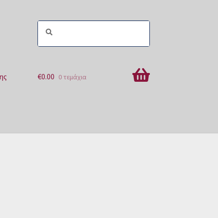
ης
€
0.00
0 τεμάχια
ών