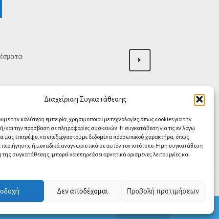
Sorted
λέσματα
by
popularity
Διαχείριση Συγκατάθεσης
ουμε την καλύτερη εμπειρία, χρησιμοποιούμε τεχνολογίες όπως cookies για την
/και την πρόσβαση σε πληροφορίες συσκευών. Η συγκατάθεση για τις εν λόγω
θα μας επιτρέψει να επεξεργαστούμε δεδομένα προσωπικού χαρακτήρα, όπως
περιήγησης ή μοναδικά αναγνωριστικά σε αυτόν τον ιστότοπο. Η μη συγκατάθεση
 της συγκατάθεσης, μπορεί να επηρεάσει αρνητικά ορισμένες λειτουργίες και
Contact us
O
οδοχή
Δεν αποδέχομαι
Προβολή προτιμήσεων
p
Απόρριψη
e