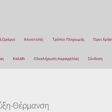
& Ωράριο
Αποστολές
Τρόποι Πληρωμής
Όροι Χρήσ
μας
Καλάθι
Ολοκλήρωση παραγγελίας
Σύνδεση
Αποστολές
Τρόποι Πληρωμής
Όροι Χρήσης
Πολιτική επιστροφ
αγγελίας
Σύνδεση
ύξη-Θέρμανση