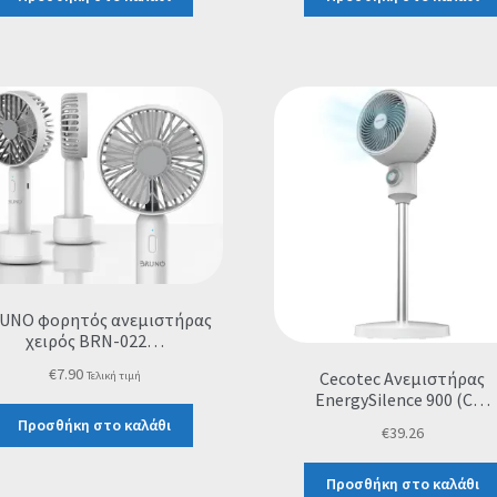
UNO φορητός ανεμιστήρας
χειρός BRN-022…
€
7.90
Cecotec Ανεμιστήρας
Τελική τιμή
EnergySilence 900 (C…
Προσθήκη στο καλάθι
€
39.26
Προσθήκη στο καλάθι