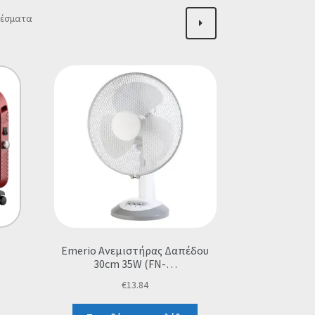
Sorted
λέσματα
by
popularity
Emerio Ανεμιστήρας Δαπέδου
30cm 35W (FN-…
€
13.84