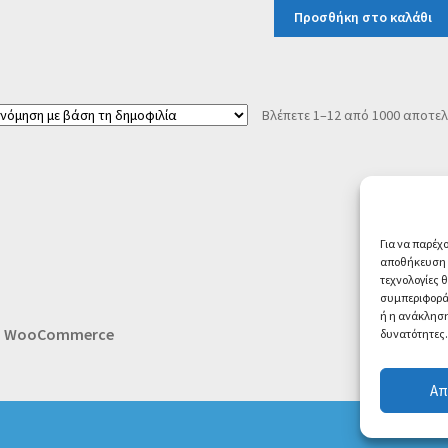
Προσθήκη στο καλάθι
Βλέπετε 1–12 από 1000 αποτε
Για να παρέχ
αποθήκευση ή
τεχνολογίες 
συμπεριφορά 
ή η ανάκληση
th WooCommerce
δυνατότητες.
Απ