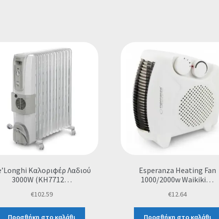
e’Longhi Καλοριφέρ Λαδιού
Esperanza Heating Fan
3000W (KH7712…
1000/2000w Waikiki…
€
102.59
€
12.64
Προσθήκη στο καλάθι
Προσθήκη στο καλάθι