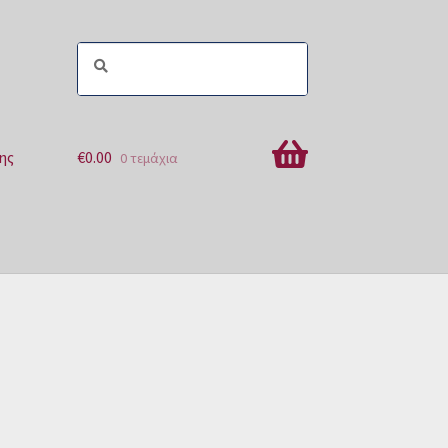
ης
€
0.00
0 τεμάχια
ών