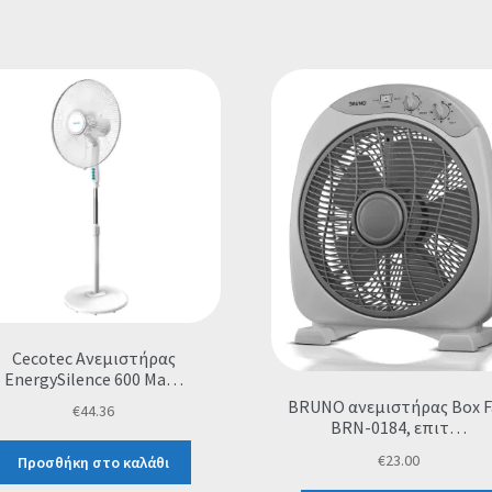
Cecotec Ανεμιστήρας
EnergySilence 600 Ma…
BRUNO ανεμιστήρας Box F
€
44.36
BRN-0184, επιτ…
€
23.00
Προσθήκη στο καλάθι