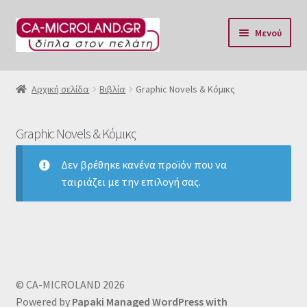
Απευθείας
Μετάβαση
Μενού
μετάβαση
σε
στην
περιεχόμενο
Αρχική
πλοήγηση
Αρχική σελίδα
Βιβλία
Graphic Novels & Κόμικς
Η Eταιρία μας
Graphic Novels & Κόμικς
Επικοινωνία & Ωράριο
Δεν βρέθηκε κανένα προϊόν που να
Αποστολές
ταιριάζει με την επιλογή σας.
Τρόποι Πληρωμής
Όροι Χρήσης
© CA-MICROLAND 2026
Πολιτική επιστροφών
Powered by
Papaki Managed WordPress with