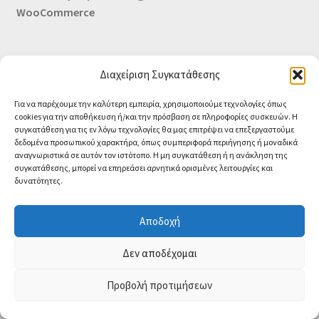
WooCommerce
Οι Συνεργασίες μας
Καλάθι
Διαχείριση Συγκατάθεσης
Ολοκλήρωση παραγγελίας
Για να παρέχουμε την καλύτερη εμπειρία, χρησιμοποιούμε τεχνολογίες όπως
cookies για την αποθήκευση ή/και την πρόσβαση σε πληροφορίες συσκευών. Η
Σύνδεση
συγκατάθεση για τις εν λόγω τεχνολογίες θα μας επιτρέψει να επεξεργαστούμε
δεδομένα προσωπικού χαρακτήρα, όπως συμπεριφορά περιήγησης ή μοναδικά
αναγνωριστικά σε αυτόν τον ιστότοπο. Η μη συγκατάθεση ή η ανάκληση της
συγκατάθεσης, μπορεί να επηρεάσει αρνητικά ορισμένες λειτουργίες και
δυνατότητες.
Αποδοχή
Contact us
Δεν αποδέχομαι
O
Προβολή προτιμήσεων
0
p
e