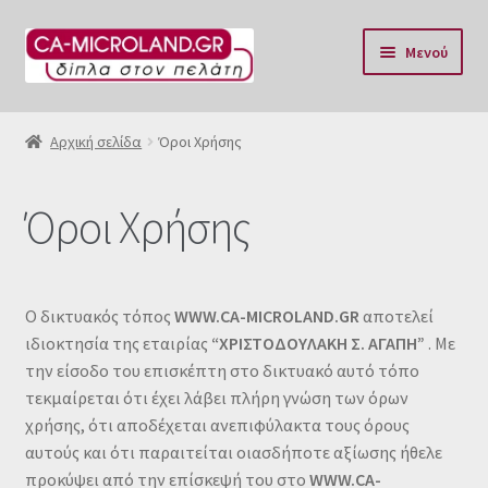
Απευθείας
Μετάβαση
Μενού
μετάβαση
σε
στην
περιεχόμενο
Αρχική
πλοήγηση
Αρχική σελίδα
Όροι Χρήσης
Η Eταιρία μας
Όροι Χρήσης
Επικοινωνία & Ωράριο
Αποστολές
Ο δικτυακός τόπος
WWW
.CA-
MICROLAND
.GR
αποτελεί
Τρόποι Πληρωμής
ιδιοκτησία της εταιρίας
“ΧΡΙΣΤΟΔΟΥΛΑΚΗ Σ. ΑΓΑΠΗ”
. Με
την είσοδο του επισκέπτη στο δικτυακό αυτό τόπο
τεκμαίρεται ότι έχει λάβει πλήρη γνώση των όρων
Όροι Χρήσης
χρήσης, ότι αποδέχεται ανεπιφύλακτα τους όρους
αυτούς και ότι παραιτείται οιασδήποτε αξίωσης ήθελε
Πολιτική επιστροφών
προκύψει από την επίσκεψή του στο
WWW
.CA-