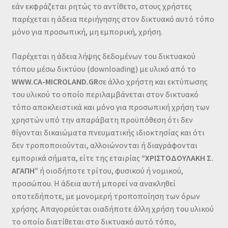
εάν εκφράζεται ρητώς το αντίθετο, στους χρήστες
παρέχεται η άδεια περιήγησης στον δικτυακό αυτό τόπο
μόνο για προσωπική, μη εμπορική, χρήση.
Παρέχεται η άδεια λήψης δεδομένων του δικτυακού
τόπου μέσω δικτύου (downloading) με υλικό από το
WWW
.CA-
MICROLAND
.GR
σε άλλο χρήστη και εκτύπωσης
του υλικού το οποίο περιλαμβάνεται στον δικτυακό
τόπο αποκλειστικά και μόνο για προσωπική χρήση των
χρηστών υπό την απαράβατη προϋπόθεση ότι δεν
θίγονται δικαιώματα πνευματικής ιδιοκτησίας και ότι
δεν τροποποιούνται, αλλοιώνονται ή διαγράφονται
εμπορικά σήματα, είτε της εταιρίας
“ΧΡΙΣΤΟΔΟΥΛΑΚΗ Σ.
ΑΓΑΠΗ”
ή οιοδήποτε τρίτου, φυσικού ή νομικού,
προσώπου. Η άδεια αυτή μπορεί να ανακληθεί
οποτεδήποτε, με μονομερή τροποποίηση των όρων
χρήσης. Απαγορεύεται οιαδήποτε άλλη χρήση του υλικού
το οποίο διατίθεται στο δικτυακό αυτό τόπο,