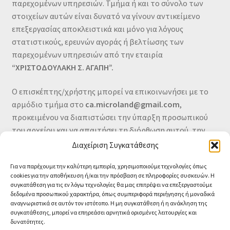
παρεχομένων υπηρεσιών. Τμήμα ή και το σύνολο των
στοιχείων αυτών είναι δυνατό να γίνουν αντικείμενο
επεξεργασίας αποκλειστικά και μόνο για λόγους
στατιστικούς, ερευνών αγοράς ή βελτίωσης των
παρεχομένων υπηρεσιών από την εταιρία
“ΧΡΙΣΤΟΔΟΥΛΑΚΗ Σ. ΑΓΑΠΗ”.
Ο επισκέπτης/χρήστης μπορεί να επικοινωνήσει με το
αρμόδιο τμήμα στο
ca.microland@gmail.com
,
προκειμένου να διαπιστώσει την ύπαρξη προσωπικού
του αρχείου και να απαιτήσει τη διόρθωση αυτού, την
αλλαγή του ή τη διαγραφή του.
Διαχείριση Συγκατάθεσης
Για να παρέχουμε την καλύτερη εμπειρία, χρησιμοποιούμε τεχνολογίες όπως
cookies για την αποθήκευση ή/και την πρόσβαση σε πληροφορίες συσκευών. Η
συγκατάθεση για τις εν λόγω τεχνολογίες θα μας επιτρέψει να επεξεργαστούμε
δεδομένα προσωπικού χαρακτήρα, όπως συμπεριφορά περιήγησης ή μοναδικά
αναγνωριστικά σε αυτόν τον ιστότοπο. Η μη συγκατάθεση ή η ανάκληση της
συγκατάθεσης, μπορεί να επηρεάσει αρνητικά ορισμένες λειτουργίες και
δυνατότητες.