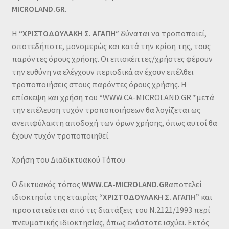
MICROLAND
.GR
.
Οι Συνεργασίες μας
Η
“ΧΡΙΣΤΟΔΟΥΛΑΚΗ Σ. ΑΓΑΠΗ”
δύναται να τροποποιεί,
Καλάθι
οποτεδήποτε, μονομερώς και κατά την κρίση της, τους
παρόντες όρους χρήσης. Οι επισκέπτες/χρήστες φέρουν
Ολοκλήρωση παραγγελίας
την ευθύνη να ελέγχουν περιοδικά αν έχουν επέλθει
τροποποιήσεις στους παρόντες όρους χρήσης. Η
Σύνδεση
επίσκεψη και χρήση του *WWW.CA-
MICROLAND
.GR *μετά
την επέλευση τυχόν τροποποιήσεων θα λογίζεται ως
ανεπιφύλακτη αποδοχή των όρων χρήσης, όπως αυτοί θα
έχουν τυχόν τροποποιηθεί.
Χρήση του Διαδικτυακού Τόπου
Ο δικτυακός τόπος
WWW
.CA-
MICROLAND
.GR
αποτελεί
ιδιοκτησία της εταιρίας
“ΧΡΙΣΤΟΔΟΥΛΑΚΗ Σ. ΑΓΑΠΗ”
και
προστατεύεται από τις διατάξεις του Ν.2121/1993 περί
πνευματικής ιδιοκτησίας, όπως εκάστοτε ισχύει. Εκτός